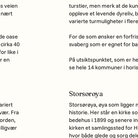
s veien
turstier, men merk at de kun e
r nært
oppleve et levende dyreliv, b
varierte turmuligheter i flere 
nde oase
For de som ønsker en forfri
 cirka 40
svaberg som er egnet for ba
r like i
or en
På utsiktspunktet, som er he
se hele 14 kommuner i hori
Storsørøya
riert
Storsørøya, øya som ligger m
vær. Fra
historie. Her står en kirke 
jorden,
bedehus i 1899 og senere inn
elligvær
kirken et samlingssted for H
hvor både glede og sorg del