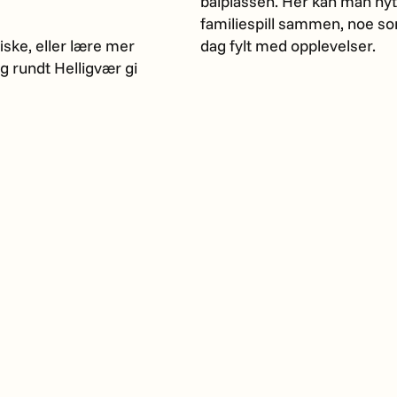
bålplassen. Her kan man nyte
familiespill sammen, noe som
iske, eller lære mer
dag fylt med opplevelser.
g rundt Helligvær gi