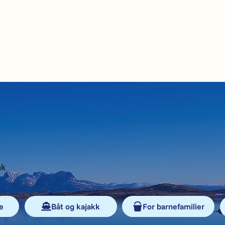
ak
e
Båt og kajakk
For barnefamilier