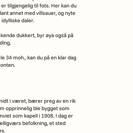
r tilgjengelig til fots. Her kan du
lant annet med villsauer, og nyte
idylliske daler.
skende dukkert, byr øya også på
ding.
le 34 moh., kan du på en klar dag
sonten.
idt i været, bærer preg av en rik
som opprinnelig ble bygget som
viet som kapell i 1908. I dag er
elligværs befolkning, et sted
es.