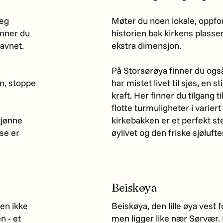
seg
Møter du noen lokale, oppfor
inner du
historien bak kirkens plasser
savnet.
ekstra dimensjon.
På Storsørøya finner du også
n, stoppe
har mistet livet til sjøs, en
kraft. Her finner du tilgang ti
flotte turmuligheter i variert
kjønne
kirkebakken er et perfekt st
lse er
øylivet og den friske sjølufte
Beiskøya
den ikke
Beiskøya, den lille øya vest
n - et
men ligger like nær Sørvær. D