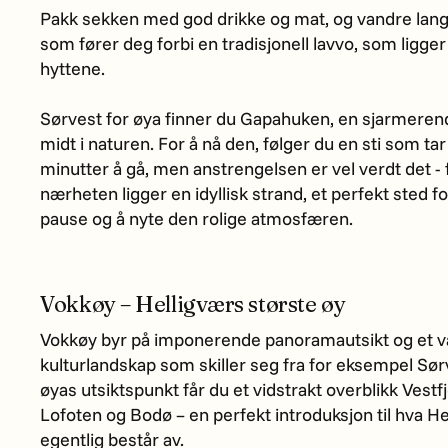
Pakk sekken med god drikke og mat, og vandre lang
som fører deg forbi en tradisjonell lavvo, som ligge
hyttene.
Sørvest for øya finner du Gapahuken, en sjarmere
midt i naturen. For å nå den, følger du en sti som tar
minutter å gå, men anstrengelsen er vel verdt det - fo
nærheten ligger en idyllisk strand, et perfekt sted f
pause og å nyte den rolige atmosfæren.
Vokkøy – Helligværs største øy
Vokkøy byr på imponerende panoramautsikt og et va
kulturlandskap som skiller seg fra for eksempel Sør
øyas utsiktspunkt får du et vidstrakt overblikk Vestf
Lofoten og Bodø – en perfekt introduksjon til hva H
egentlig består av.