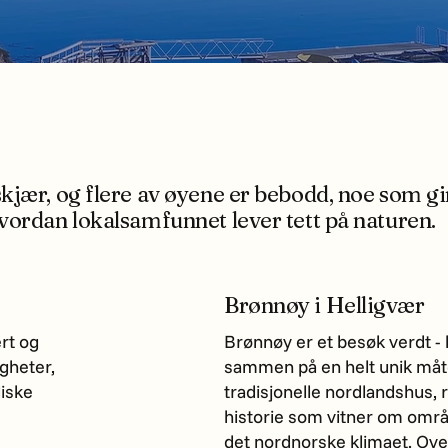
skjær, og flere av øyene er bebodd, noe som 
vordan lokalsamfunnet lever tett på naturen.
Brønnøy i Helligvær
ert og
Brønnøy er et besøk verdt -
gheter,
sammen på en helt unik måte.
liske
tradisjonelle nordlandshus,
historie som vitner om områd
det nordnorske klimaet. Over