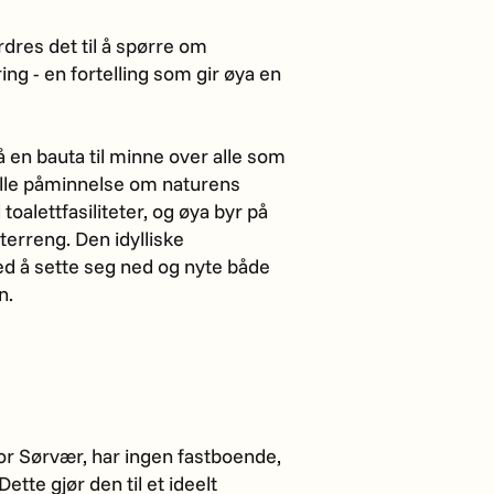
dres det til å spørre om
ing - en fortelling som gir øya en
 en bauta til minne over alle som
 stille påminnelse om naturens
l toalettfasiliteter, og øya byr på
 terreng. Den idylliske
ed å sette seg ned og nyte både
n.
 for Sørvær, har ingen fastboende,
ette gjør den til et ideelt