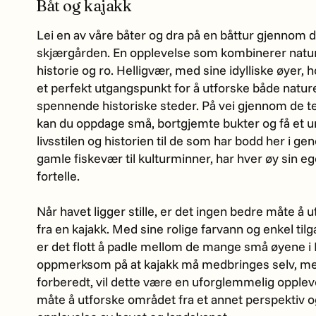
Båt og kajakk
Lei en av våre båter og dra på en båttur gjennom d
skjærgården. En opplevelse som kombinerer natu
historie og ro. Helligvær, med sine idylliske øyer, 
et perfekt utgangspunkt for å utforske både natu
spennende historiske steder. På vei gjennom de t
kan du oppdage små, bortgjemte bukter og få et uni
livsstilen og historien til de som har bodd her i ge
gamle fiskevær til kulturminner, har hver øy sin eg
fortelle.
Når havet ligger stille, er det ingen bedre måte å 
fra en kajakk. Med sine rolige farvann og enkel tilg
er det flott å padle mellom de mange små øyene i 
oppmerksom på at kajakk må medbringes selv, me
forberedt, vil dette være en uforglemmelig oppleve
måte å utforske området fra et annet perspektiv o