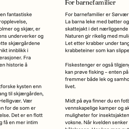
For barnefamilier
en fantastiske
For barnefamilier er Sørvær 
ropplevelse,
La barna leke med bøtter og
holmer og skjær, er
skattejakt i det nærliggende
rens underverker og
Naturen gir rikelig med muli
ette skjærgårdene
Let etter krabber under tang
kt innblikk i
krabbeteiner som kan slippe
nerasjoner. Fra
en historie å
Fiskestenger er også tilgjeng
kan prøve fisking – enten på l
fremmer både lek og samhol
utforske kysten enn
livet.
ang til skjærgården,
Helligvær. Vær
Midt på øya finner du en fotb
n for de som er
vennskapelige kamper og akt
lse. Det er en flott
muligheter for insektsjakten
g få en mer intim
voksne. Når kvelden senker 