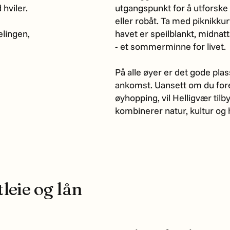
 hviler.
utgangspunkt for å utforsk
eller robåt. Ta med piknikkur
elingen,
havet er speilblankt, midnat
- et sommerminne for livet.
På alle øyer er det gode plasse
ankomst. Uansett om du foret
øyhopping, vil Helligvær til
kombinerer natur, kultur og 
tleie og lån