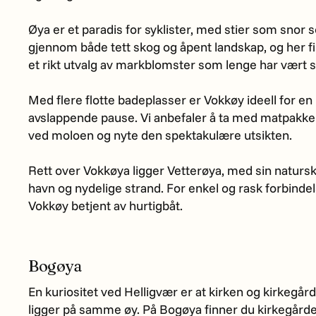
Øya er et paradis for syklister, med stier som snor 
gjennom både tett skog og åpent landskap, og her f
et rikt utvalg av markblomster som lenge har vært 
Med flere flotte badeplasser er Vokkøy ideell for en
avslappende pause. Vi anbefaler å ta med matpakke
ved moloen og nyte den spektakulære utsikten.
Rett over Vokkøya ligger Vetterøya, med sin naturs
havn og nydelige strand. For enkel og rask forbinde
Vokkøy betjent av hurtigbåt.
Bogøya
En kuriositet ved Helligvær er at kirken og kirkegår
ligger på samme øy. På Bogøya finner du kirkegårde