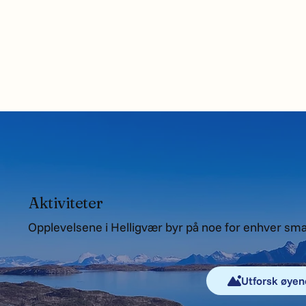
Aktiviteter
Opplevelsene i Helligvær byr på noe for enhver sm
Utforsk øyen