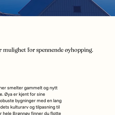
gir mulighet for spennende øyhopping.
 her smelter gammelt og nytt
 Øya er kjent for sine
 robuste bygninger med en lang
ets kulturarv og tilpasning til
 hele Brønnøy finner du flotte